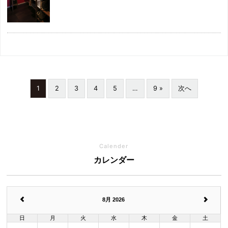
1
2
3
4
5
…
9 »
次へ
Calender
カレンダー
8月 2026
日
月
火
水
木
金
土