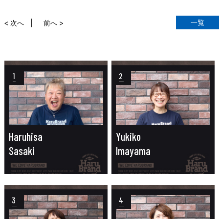
一覧
< 次へ
前へ >
1
2
Haruhisa
Yukiko
Sasaki
Imayama
3
4