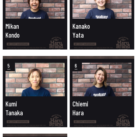
Mikan
Kanako
Kondo
Yata
5
6
Kumi
Chiemi
Tanaka
Hara