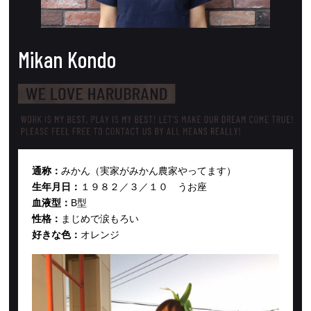
Mikan
Kondo
通称：
みかん（実家がみかん農家やってます）
生年月日：
１９８２／３／１０ うお座
血液型：
B型
性格：
まじめで涙もろい
好きな色：
オレンジ