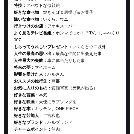
特技：
アバウトな似顔絵
好きな食べ物
：
焼きそば＆唐揚げ＆お菓子
嫌いな食べ物：
いくら、ウニ
行きつけのお店
：
アオキスーパー
よく見るテレビ番組
：
ホンマでっか！？TV、しゃべくり
007
もらってうれしいプレゼント：
いくらとウニ以外
人生の最高の思い出：
最高な仲間に出会えた事
人生最大の失敗：
車に体当たりした事
将来の夢：
マイホーム
影響を受けた人：
ハルさん
おススメの旅行先：
蒲郡
お気に入りのもの：
変顔写真（元気が出る）
好きな言葉：
本気
好きな映画：
天使にラブソングを
好きな本：
キッチン、ONE PIECE
好きな芸能人
：
二宮和也
好きなブランド
：
ハルブランド
チャームポイント：
筋肉