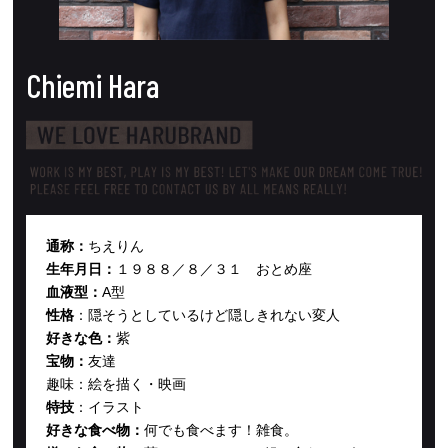
Chiemi
Hara
通称：
ちえりん
生年月日：
１９８８／８／３１ おとめ座
血液型：
A型
性格
：
隠そうとしているけど隠しきれない変人
好きな色：
紫
宝物：
友達
趣味：
絵を描く・映画
特技
：
イラスト
好きな食べ物：
何でも食べます！雑食。