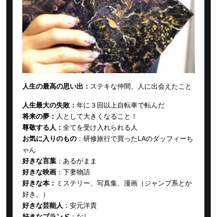
人生の最高の思い出：
ステキな仲間、人に出会えたこと
人生最大の失敗：
年に３回以上自転車で転んだ
将来の夢：
人として大きくなること！
尊敬する人：
全てを受け入れられる人
お気に入りのもの
：
研修旅行で買ったLAのダッフィーち
ゃん
好きな言葉
：
あるがまま
好きな映画
：
下妻物語
好きな本：
ミステリー、写真集、漫画（ジャンプ系とか
好き。）
好きな芸能人
：
安元洋貴
好きなブランド
：
なし