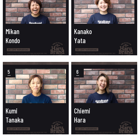
Mikan
Kanako
Kondo
Yata
5
6
Kumi
Chiemi
Tanaka
Hara