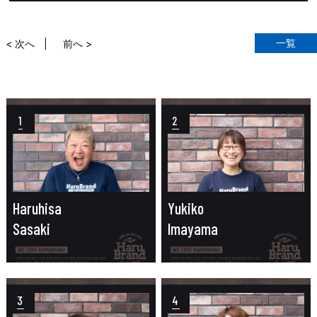
一覧
< 次へ
前へ >
1
2
Haruhisa
Yukiko
Sasaki
Imayama
3
4