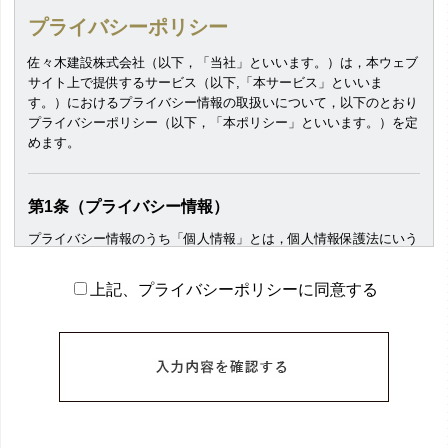
プライバシーポリシー
佐々木建設株式会社（以下，「当社」といいます。）は，本ウェブ
サイト上で提供するサービス（以下,「本サービス」といいま
す。）におけるプライバシー情報の取扱いについて，以下のとおり
プライバシーポリシー（以下，「本ポリシー」といいます。）を定
めます。
第1条（プライバシー情報）
プライバシー情報のうち「個人情報」とは，個人情報保護法にいう
「個人情報」を指すものとし，生存する個人に関する情報であっ
て，当該情報に含まれる氏名，生年月日，住所，電話番号，連絡先
上記、プライバシーポリシーに同意する
その他の記述等により特定の個人を識別できる情報を指します。
プライバシー情報のうち「履歴情報および特性情報」とは，上記に
定める「個人情報」以外のものをいい，ご利用いただいたサービス
やご購入いただいた商品，ご覧になったページや広告の履歴，ユー
ザーが検索された検索キーワード，ご利用日時，ご利用の方法，ご
利用環境，郵便番号や性別，職業，年齢，ユーザーのIPアドレス，
クッキー情報，位置情報，端末の個体識別情報などを指します。