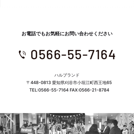
第２条（プライバシー情報の収集方法）
当社は，ユーザーが利用登録をする際に氏名，生年月日，住所，電
話番号，メールアドレス，銀行口座番号，クレジットカード番号，
運転免許証番号などの個人情報をお尋ねすることがあります。ま
お電話でもお気軽にお問い合わせください
た，ユーザーと提携先などとの間でなされたユーザーの個人情報を
含む取引記録や，決済に関する情報を当社の提携先（情報提供元，
広告主，広告配信先などを含みます。以下，｢提携先｣といいま
す。）などから収集することがあります。
当社は，ユーザーについて，利用したサービスやソフトウエア，購
入した商品，閲覧したページや広告の履歴，検索した検索キーワー
ド，利用日時，利用方法，利用環境（携帯端末を通じてご利用の場
ハルブランド
合の当該端末の通信状態，利用に際しての各種設定情報なども含み
〒448-0813 愛知県刈谷市小垣江町西王地65
ます），IPアドレス，クッキー情報，位置情報，端末の個体識別情
TEL:0566-55-7164 FAX:0566-21-8784
報などの履歴情報および特性情報を，ユーザーが当社や提携先のサ
ービスを利用しまたはページを閲覧する際に収集します。
第３条（個人情報を収集・利用する目的）
当社が個人情報を収集・利用する目的は，以下のとおりです。
（1）ユーザーに自分の登録情報の閲覧や修正，利用状況の閲覧を