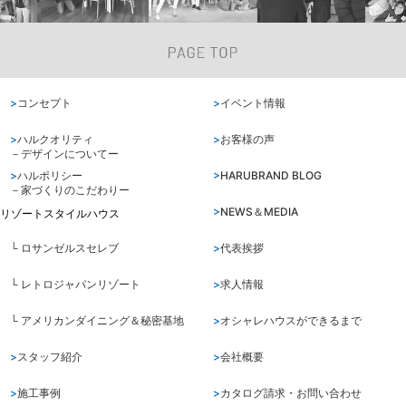
行っていただくために，氏名，住所，連絡先，支払方法などの登録
情報，利用されたサービスや購入された商品，およびそれらの代金
などに関する情報を表示する目的
（2）ユーザーにお知らせや連絡をするためにメールアドレスを利
用する場合やユーザーに商品を送付したり必要に応じて連絡したり
コンセプト
イベント情報
するため，氏名や住所などの連絡先情報を利用する目的
（3）ユーザーの本人確認を行うために，氏名，生年月日，住所，
ハルクオリティ
お客様の声
電話番号，銀行口座番号，クレジットカード番号，運転免許証番
－デザインについてー
号，配達証明付き郵便の到達結果などの情報を利用する目的
ハルポリシー
HARUBRAND BLOG
（4）ユーザーに代金を請求するために，購入された商品名や数
－家づくりのこだわりー
量，利用されたサービスの種類や期間，回数，請求金額，氏名，住
NEWS＆MEDIA
所，銀行口座番号やクレジットカード番号などの支払に関する情報
リゾートスタイルハウス
などを利用する目的
└ ロサンゼルスセレブ
代表挨拶
（5）ユーザーが簡便にデータを入力できるようにするために，当
社に登録されている情報を入力画面に表示させたり，ユーザーのご
└ レトロジャパンリゾート
求人情報
指示に基づいて他のサービスなど（提携先が提供するものも含みま
す）に転送したりする目的
└ アメリカンダイニング＆秘密基地
オシャレハウスができるまで
（6）代金の支払を遅滞したり第三者に損害を発生させたりするな
ど，本サービスの利用規約に違反したユーザーや，不正・不当な目
スタッフ紹介
会社概要
的でサービスを利用しようとするユーザーの利用をお断りするため
に，利用態様，氏名や住所など個人を特定するための情報を利用す
施工事例
カタログ請求・お問い合わせ
る目的